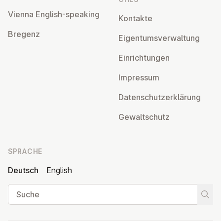
Vienna English-speaking
Kontakte
Bregenz
Ei­gen­tums­ver­wal­tung
Ein­rich­tun­gen
Impressum
Da­ten­schutz­er­klä­rung
Ge­walt­schutz
SPRACHE
Deutsch
English
Suche
Suche