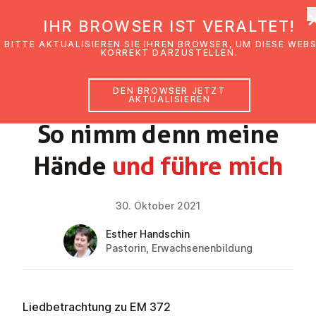
EmK Österreich
IHR BROWSER IST VERALTET!
BITTE AKTUALISIEREN SIE IHREN BROWSER, UM DIESE WEB
KORREKT DARZUSTELLEN.
DEN BROWSER JETZT
GLAUBENSIMPULS
AKTUALISIEREN
So nimm denn meine
Hände
und führe mich
30. Oktober 2021
Esther Handschin
Pastorin, Erwachsenenbildung
Liedbetrachtung zu EM 372