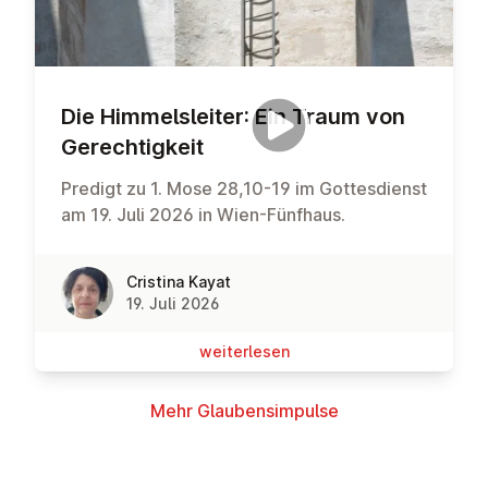
Die Him­mels­lei­ter: Ein Traum von
Ge­rech­tig­keit
Predigt zu 1. Mose 28,10-19 im Gottesdienst
am 19. Juli 2026 in Wien-Fünfhaus.
Cristina Kayat
19. Juli 2026
wei­ter­le­sen
Mehr Glau­bens­im­pul­se