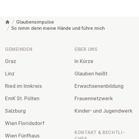
Glaubensimpulse
So nimm denn meine Hände und führe mich
Fußzeile
GEMEINDEN
ÜBER UNS
Graz
In Kürze
Linz
Glauben heißt
Ried im Innkreis
Er­wach­se­nen­bil­dung
EmK St. Pölten
Frau­en­netz­werk
Salzburg
Kinder- und Ju­gend­werk
Wien Flo­rids­dorf
KONTAKT & RECHT­LI­
Wien Fünfhaus
CHES