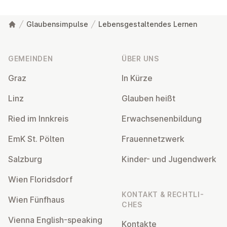
Glaubensimpulse
Lebensgestaltendes Lernen
Fußzeile
GEMEINDEN
ÜBER UNS
Graz
In Kürze
Linz
Glauben heißt
Ried im Innkreis
Er­wach­se­nen­bil­dung
EmK St. Pölten
Frau­en­netz­werk
Salzburg
Kinder- und Ju­gend­werk
Wien Flo­rids­dorf
KONTAKT & RECHT­LI­
Wien Fünfhaus
CHES
Vienna English-speaking
Kontakte