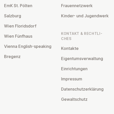
EmK St. Pölten
Frau­en­netz­werk
Salzburg
Kinder- und Ju­gend­werk
Wien Flo­rids­dorf
KONTAKT & RECHT­LI­
Wien Fünfhaus
CHES
Vienna English-speaking
Kontakte
Bregenz
Ei­gen­tums­ver­wal­tung
Ein­rich­tun­gen
Impressum
Da­ten­schutz­er­klä­rung
Ge­walt­schutz