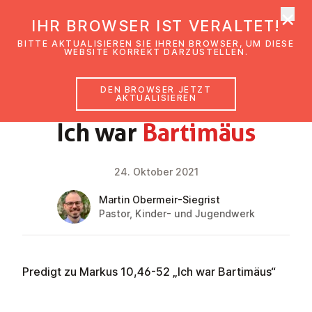
×
EmK Österreich
IHR BROWSER IST VERALTET!
Men
BITTE AKTUALISIEREN SIE IHREN BROWSER, UM DIESE
WEBSITE KORREKT DARZUSTELLEN.
DEN BROWSER JETZT
GLAUBENSIMPULS
AKTUALISIEREN
Ich war
Bartimäus
24. Oktober 2021
Martin Obermeir-Siegrist
Pastor, Kinder- und Jugendwerk
Predigt zu Markus 10,46-52 „Ich war Bartimäus“