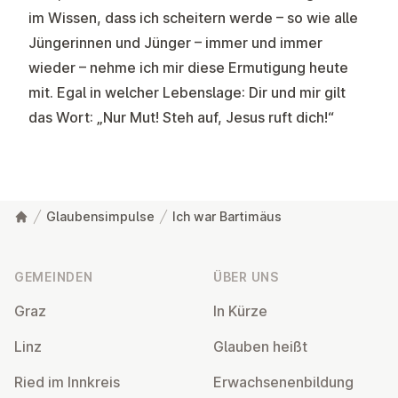
im Wissen, dass ich scheitern werde – so wie alle
Jüngerinnen und Jünger – immer und immer
wieder – nehme ich mir diese Ermutigung heute
mit. Egal in welcher Lebenslage: Dir und mir gilt
das Wort: „Nur Mut! Steh auf, Jesus ruft dich!“
Glaubensimpulse
Ich war Bartimäus
Fußzeile
GEMEINDEN
ÜBER UNS
Graz
In Kürze
Linz
Glauben heißt
Ried im Innkreis
Er­wach­se­nen­bil­dung