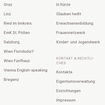
Graz
In Kürze
Linz
Glauben heißt
Ried im Innkreis
Er­wach­se­nen­bil­dung
EmK St. Pölten
Frau­en­netz­werk
Salzburg
Kinder- und Ju­gend­werk
Wien Flo­rids­dorf
KONTAKT & RECHT­LI­
Wien Fünfhaus
CHES
Vienna English-speaking
Kontakte
Bregenz
Ei­gen­tums­ver­wal­tung
Ein­rich­tun­gen
Impressum