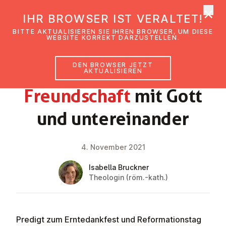
×
EmK Österreich
IHR BROWSER IST VERALTET!
Men
BITTE AKTUALISIEREN SIE IHREN BROWSER, UM DIESE
WEBSITE KORREKT DARZUSTELLEN.
DEN BROWSER JETZT
GLAUBENSIMPULS
AKTUALISIEREN
Freund­schaft
mit Gott
und un­ter­ein­an­der
4. November 2021
Isabella Bruckner
Theologin (röm.-kath.)
Predigt zum Erntedankfest und Reformationstag