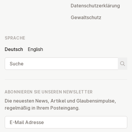
Da­ten­schutz­er­klä­rung
Ge­walt­schutz
SPRACHE
Deutsch
English
Suche
Suche
ABONNIEREN SIE UNSEREN NEWSLETTER
Die neuesten News, Artikel und Glaubensimpulse,
regelmäßig in Ihrem Posteingang.
E-Mail Adresse