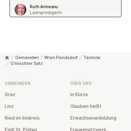
Ruth Armeanu
Laienpredigerin
Gemeinden
Wien Floridsdorf
Termine
G'mischter Satz
Fußzeile
GEMEINDEN
ÜBER UNS
Graz
In Kürze
Linz
Glauben heißt
Ried im Innkreis
Er­wach­se­nen­bil­dung
EmK St. Pölten
Frau­en­netz­werk