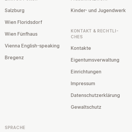
Salzburg
Kinder- und Ju­gend­werk
Wien Flo­rids­dorf
KONTAKT & RECHT­LI­
Wien Fünfhaus
CHES
Vienna English-speaking
Kontakte
Bregenz
Ei­gen­tums­ver­wal­tung
Ein­rich­tun­gen
Impressum
Da­ten­schutz­er­klä­rung
Ge­walt­schutz
SPRACHE