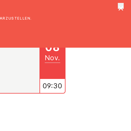
×
tungen
Suche
DARZUSTELLEN.
08
Nov.
09:30