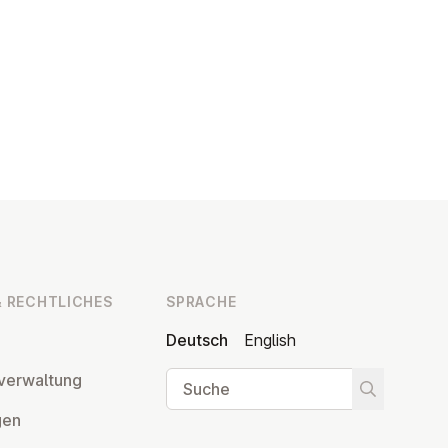
 RECHT­LI­CHES
SPRACHE
Deutsch
English
Suche
ver­wal­tung
Suche star
­gen