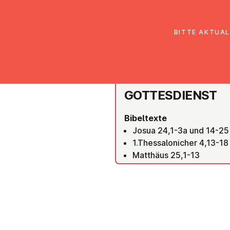
EmK Österreich
Über uns
Gemein
BITTE AKTUAL
WIEN FLORIDSDORF
GOT­TES­DIENST
Bibeltexte
Josua 24,1-3a und 14-25
1.Thessalonicher 4,13-18
Matthäus 25,1-13