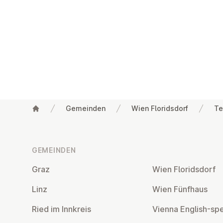
Gemeinden
Wien Floridsdorf
Te
Fußzeile
GEMEINDEN
Graz
Wien Flo­rids­dorf
Linz
Wien Fünfhaus
Ried im Innkreis
Vienna English-sp