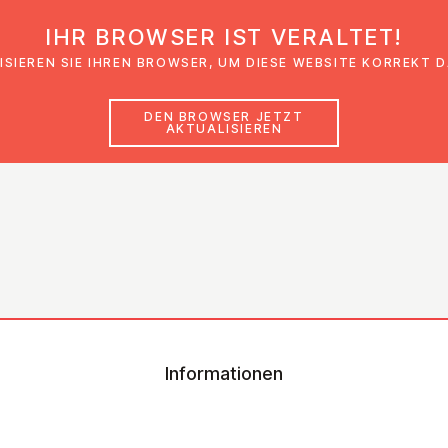
IHR BROWSER IST VERALTET!
den
Glaubensimpulse
News
Veranstal
ISIEREN SIE IHREN BROWSER, UM DIESE WEBSITE KORREKT 
DEN BROWSER JETZT
AKTUALISIEREN
Informationen