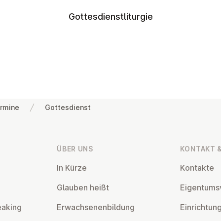
Gottesdienstliturgie
rmine
Gottesdienst
ÜBER UNS
KONTAKT &
In Kürze
Kontakte
Glauben heißt
Ei­gen­tums­
eaking
Er­wach­se­nen­bil­dung
Ein­rich­tun