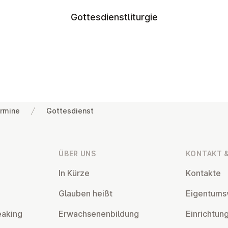
Gottesdienstliturgie
rmine
Gottesdienst
ÜBER UNS
KONTAKT &
In Kürze
Kontakte
Glauben heißt
Ei­gen­tums­
eaking
Er­wach­se­nen­bil­dung
Ein­rich­tun