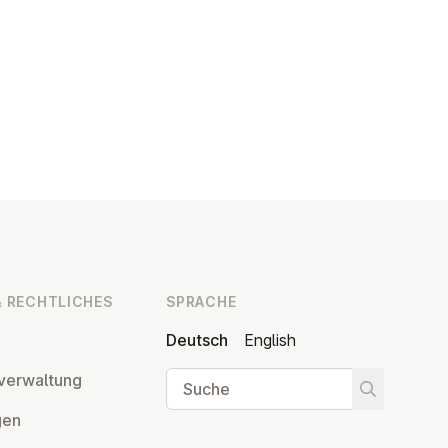
 RECHT­LI­CHES
SPRACHE
Deutsch
English
Suche
ver­wal­tung
Suche star
­gen