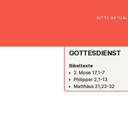
EmK Österreich
Über uns
Gemein
BITTE AKTUAL
WIEN FLORIDSDORF
GOT­TES­DIENST
Bibeltexte
2. Mose 17,1-7
Philipper 2,1-13
Matthäus 21,23-32