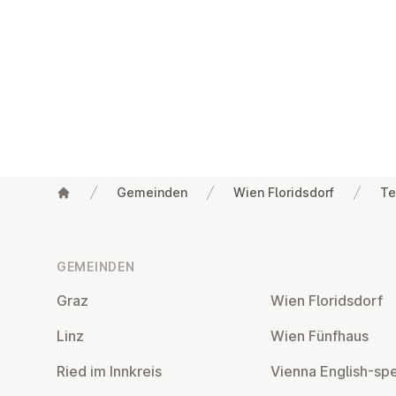
Gemeinden
Wien Floridsdorf
Te
Fußzeile
GEMEINDEN
Graz
Wien Flo­rids­dorf
Linz
Wien Fünfhaus
Ried im Innkreis
Vienna English-sp