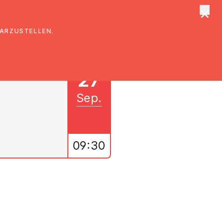
×
tungen
Suche
DARZUSTELLEN.
27
Sep.
09:30