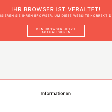
IHR BROWSER IST VERALTET!
den
Glaubensimpulse
News
Veranstal
ISIEREN SIE IHREN BROWSER, UM DIESE WEBSITE KORREKT 
DEN BROWSER JETZT
AKTUALISIEREN
Informationen