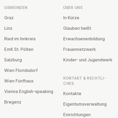
GEMEINDEN
ÜBER UNS
Graz
In Kürze
Linz
Glauben heißt
Ried im Innkreis
Er­wach­se­nen­bil­dung
EmK St. Pölten
Frau­en­netz­werk
Salzburg
Kinder- und Ju­gend­werk
Wien Flo­rids­dorf
KONTAKT & RECHT­LI­
Wien Fünfhaus
CHES
Vienna English-speaking
Kontakte
Bregenz
Ei­gen­tums­ver­wal­tung
Ein­rich­tun­gen