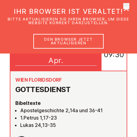
×
EmK Österreich
IHR BROWSER IST VERALTET!
Men
BITTE AKTUALISIEREN SIE IHREN BROWSER, UM DIESE
WEBSITE KORREKT DARZUSTELLEN.
DEN BROWSER JETZT
AKTUALISIEREN
19
09:30
Apr.
WIEN FLORIDSDORF
GOT­TES­DIENST
Bibeltexte
Apostelgeschichte 2,14a und 36-41
1.Petrus 1,17-23
Lukas 24,13-35