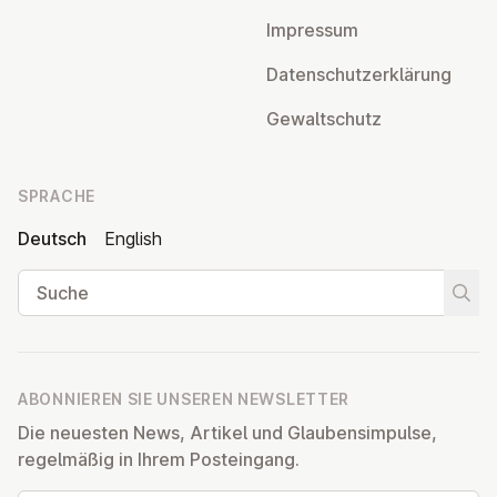
Impressum
Da­ten­schutz­er­klä­rung
Ge­walt­schutz
SPRACHE
Deutsch
English
Suche
Suche
ABONNIEREN SIE UNSEREN NEWSLETTER
Die neuesten News, Artikel und Glaubensimpulse,
regelmäßig in Ihrem Posteingang.