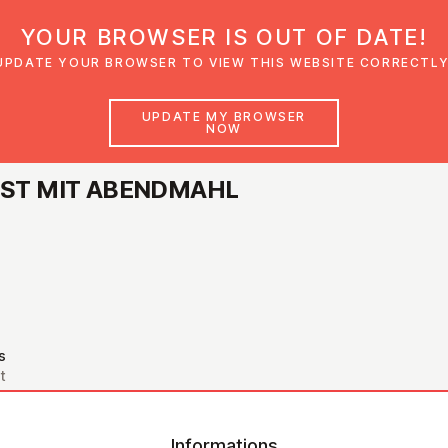
YOUR BROWSER IS OUT OF DATE!
den
Glaubensimpulse
News
Veranstal
UPDATE YOUR BROWSER TO VIEW THIS WEBSITE CORRECTLY
UPDATE MY BROWSER
NOW
ENST MIT ABENDMAHL
s
t
Informations