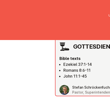
UMC Austria
Über uns
Gemein
WIEN FLORIDSDORF
GOTTES­DI­
Bible texts
Ezekiel 37:1-14
Romans 8:6-11
John 11:1-45
Stefan Schröckenfuch
Pastor, Superintenden