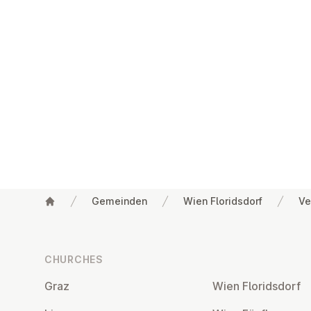
Gemeinden
Wien Floridsdorf
Ve
Footer
CHURCHES
Graz
Wien Flor­idsdorf