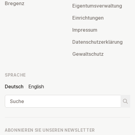
Bregenz
Ei­gen­tums­ver­wal­tung
Ein­rich­tun­gen
Impressum
Da­ten­schutz­er­klä­rung
Ge­walt­schutz
SPRACHE
Deutsch
English
Suche
Suche
ABONNIEREN SIE UNSEREN NEWSLETTER