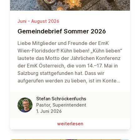
Juni - August 2026
Ge­mein­de­brief Sommer 2026
Liebe Mitglieder und Freunde der EmK
Wien-Floridsdorf! Kühn lieben! „Kühn lieben“
lautete das Motto der Jährlichen Konferenz
der EmK Österreich, die vom 14.–17. Mai in
Salzburg stattgefunden hat. Dass wir
aufgerufen werden zu lieben, ist im Kontext
der Kirche wenig überraschend. „Kühn zu
lieben“ ist jedoch eine ungewöhnliche
Stefan Schröckenfuchs
Formulierung. Wobei: ist Liebe nicht
Pastor, Superintendent
eigentlich immer kühn?Wer liebt, geht ein
1. Juni 2026
Risiko ein. Denn zu lieben heißt, sich zu
wei­ter­le­sen
öffnen, den Schutzmantel abzulegen, sich
verletzlich zu machen. Liebe ist immer ein