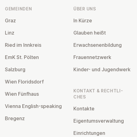
GEMEINDEN
ÜBER UNS
Graz
In Kürze
Linz
Glauben heißt
Ried im Innkreis
Er­wach­se­nen­bil­dung
EmK St. Pölten
Frau­en­netz­werk
Salzburg
Kinder- und Ju­gend­werk
Wien Flo­rids­dorf
KONTAKT & RECHT­LI­
Wien Fünfhaus
CHES
Vienna English-speaking
Kontakte
Bregenz
Ei­gen­tums­ver­wal­tung
Ein­rich­tun­gen