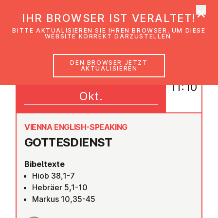
×
EmK Österreich
IHR BROWSER IST VERALTET!
Men
BITTE AKTUALISIEREN SIE IHREN BROWSER, UM DIESE
WEBSITE KORREKT DARZUSTELLEN.
DEN BROWSER JETZT
AKTUALISIEREN
20
11:10
Okt.
VIENNA ENGLISH-SPEAKING
GOT­TES­DIENST
Bibeltexte
Hiob 38,1-7
Hebräer 5,1-10
Markus 10,35-45