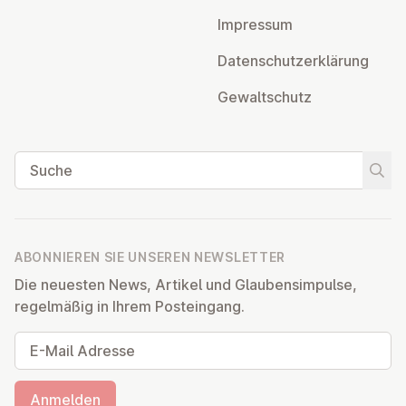
Impressum
Da­ten­schutz­er­klä­rung
Ge­walt­schutz
Suche
Suche
ABONNIEREN SIE UNSEREN NEWSLETTER
Die neuesten News, Artikel und Glaubensimpulse,
regelmäßig in Ihrem Posteingang.
E-Mail Adresse
Anmelden