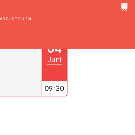
×
tungen
Suche
DARZUSTELLEN.
04
Juni
09:30