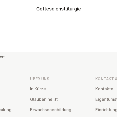
Gottesdienstliturgie
nst
ÜBER UNS
KONTAKT &
In Kürze
Kontakte
Glauben heißt
Ei­gen­tums­
eaking
Er­wach­se­nen­bil­dung
Ein­rich­tun