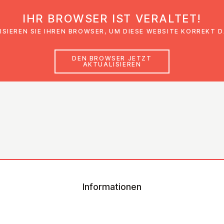
IHR BROWSER IST VERALTET!
den
Glaubensimpulse
News
Veranstal
ISIEREN SIE IHREN BROWSER, UM DIESE WEBSITE KORREKT 
DEN BROWSER JETZT
AKTUALISIEREN
Informationen