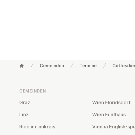
Gemeinden
Termine
Gottesdie
Fußzeile
GEMEINDEN
Graz
Wien Flo­rids­dorf
Linz
Wien Fünfhaus
Ried im Innkreis
Vienna English-sp