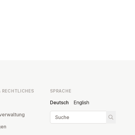
 RECHT­LI­CHES
SPRACHE
Deutsch
English
Suche
ver­wal­tung
Suche star
­gen