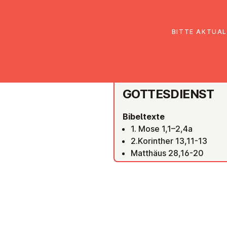
EmK Österreich
Über uns
Gemein
BITTE AKTUAL
EMK ST. PÖLTEN
GOT­TES­DIENST
Bibeltexte
1. Mose 1,1–2,4a
2.Korinther 13,11-13
Matthäus 28,16-20