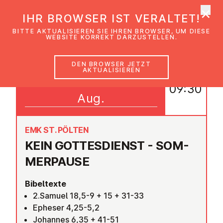
×
EmK Österreich
IHR BROWSER IST VERALTET!
Men
BITTE AKTUALISIEREN SIE IHREN BROWSER, UM DIESE
WEBSITE KORREKT DARZUSTELLEN.
DEN BROWSER JETZT
AKTUALISIEREN
08
09:30
Aug.
EMK ST. PÖLTEN
KEIN GOT­TES­DIENST - SOM­
MER­PAU­SE
Bibeltexte
2.Samuel 18,5-9 + 15 + 31-33
Epheser 4,25-5,2
Johannes 6,35 + 41-51