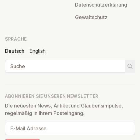
Da­ten­schutz­er­klä­rung
Ge­walt­schutz
SPRACHE
Deutsch
English
Suche
Suche
ABONNIEREN SIE UNSEREN NEWSLETTER
Die neuesten News, Artikel und Glaubensimpulse,
regelmäßig in Ihrem Posteingang.
E-Mail Adresse