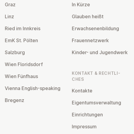
Graz
In Kürze
Linz
Glauben heißt
Ried im Innkreis
Er­wach­se­nen­bil­dung
EmK St. Pölten
Frau­en­netz­werk
Salzburg
Kinder- und Ju­gend­werk
Wien Flo­rids­dorf
KONTAKT & RECHT­LI­
Wien Fünfhaus
CHES
Vienna English-speaking
Kontakte
Bregenz
Ei­gen­tums­ver­wal­tung
Ein­rich­tun­gen
Impressum