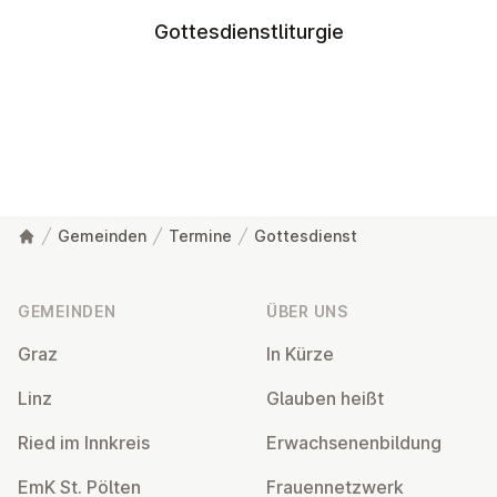
Gottesdienstliturgie
Gemeinden
Termine
Gottesdienst
Fußzeile
GEMEINDEN
ÜBER UNS
Graz
In Kürze
Linz
Glauben heißt
Ried im Innkreis
Er­wach­se­nen­bil­dung
EmK St. Pölten
Frau­en­netz­werk