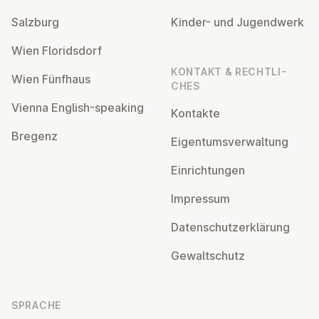
Salzburg
Kinder- und Ju­gend­werk
Wien Flo­rids­dorf
KONTAKT & RECHT­LI­
Wien Fünfhaus
CHES
Vienna English-speaking
Kontakte
Bregenz
Ei­gen­tums­ver­wal­tung
Ein­rich­tun­gen
Impressum
Da­ten­schutz­er­klä­rung
Ge­walt­schutz
SPRACHE