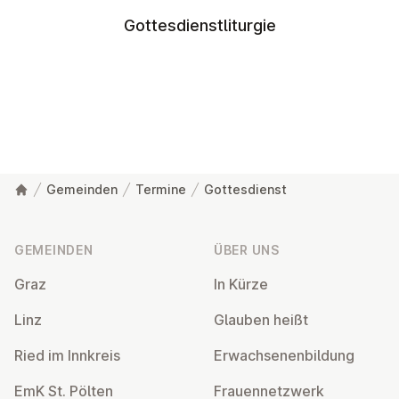
Gottesdienstliturgie
Gemeinden
Termine
Gottesdienst
Fußzeile
GEMEINDEN
ÜBER UNS
Graz
In Kürze
Linz
Glauben heißt
Ried im Innkreis
Er­wach­se­nen­bil­dung
EmK St. Pölten
Frau­en­netz­werk