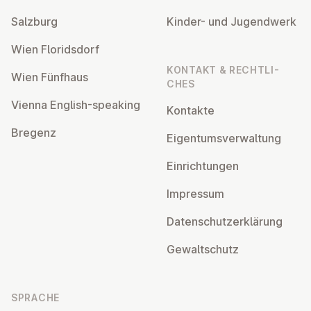
Salzburg
Kinder- und Ju­gend­werk
Wien Flo­rids­dorf
KONTAKT & RECHT­LI­
Wien Fünfhaus
CHES
Vienna English-speaking
Kontakte
Bregenz
Ei­gen­tums­ver­wal­tung
Ein­rich­tun­gen
Impressum
Da­ten­schutz­er­klä­rung
Ge­walt­schutz
SPRACHE