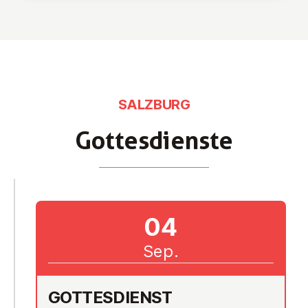
SALZBURG
Got­tes­diens­te
04
Sep.
GOT­TES­DIENST