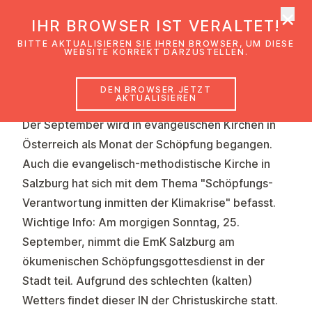
×
EmK Österreich
IHR BROWSER IST VERALTET!
Men
BITTE AKTUALISIEREN SIE IHREN BROWSER, UM DIESE
WEBSITE KORREKT DARZUSTELLEN.
DEN BROWSER JETZT
AKTUALISIEREN
Der September wird in evangelischen Kirchen in
Österreich als Monat der Schöpfung begangen.
Auch die evangelisch-methodistische Kirche in
Salzburg hat sich mit dem Thema "Schöpfungs-
Verantwortung inmitten der Klimakrise" befasst.
Wichtige Info:
Am morgigen Sonntag, 25.
September, nimmt die EmK Salzburg am
ökumenischen Schöpfungsgottesdienst in der
Stadt teil. Aufgrund des schlechten (kalten)
Wetters findet dieser IN der Christuskirche statt.