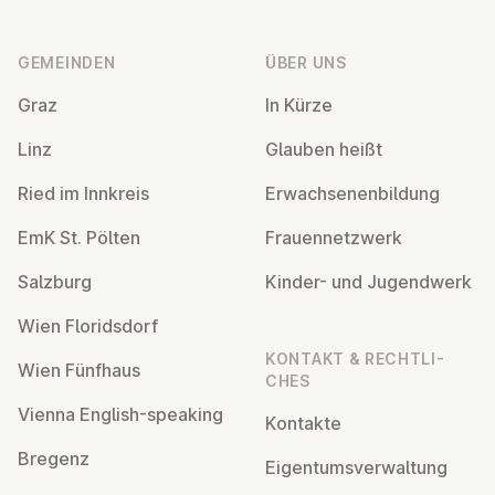
Fußzeile
GEMEINDEN
ÜBER UNS
Graz
In Kürze
Linz
Glauben heißt
Ried im Innkreis
Er­wach­se­nen­bil­dung
EmK St. Pölten
Frau­en­netz­werk
Salzburg
Kinder- und Ju­gend­werk
Wien Flo­rids­dorf
KONTAKT & RECHT­LI­
Wien Fünfhaus
CHES
Vienna English-speaking
Kontakte
Bregenz
Ei­gen­tums­ver­wal­tung