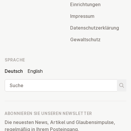
Ein­rich­tun­gen
Impressum
Da­ten­schutz­er­klä­rung
Ge­walt­schutz
SPRACHE
Deutsch
English
Suche
Suche
ABONNIEREN SIE UNSEREN NEWSLETTER
Die neuesten News, Artikel und Glaubensimpulse,
regelmäßig in Ihrem Posteingang.