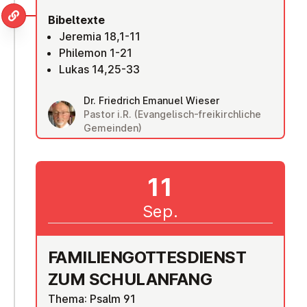
Bibeltexte
Jeremia 18,1-11
Philemon 1-21
Lukas 14,25-33
Dr. Friedrich Emanuel Wieser
Pastor i.R. (Evangelisch-freikirchliche
Gemeinden)
11
Sep.
FA­MI­LI­EN­GOT­TES­DIENST
ZUM SCHUL­AN­FANG
Thema: Psalm 91