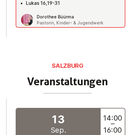
Lukas 16,19-31
Dorothee Büürma
Pastorin, Kinder- & Jugendwerk
SALZBURG
Ver­an­stal­tun­gen
13
14:00
–
Sep.
16:00