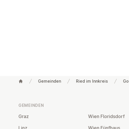
Gemeinden
Ried im Innkreis
Go
Fußzeile
GEMEINDEN
Graz
Wien Flo­rids­dorf
Linz
Wien Fünfhaus