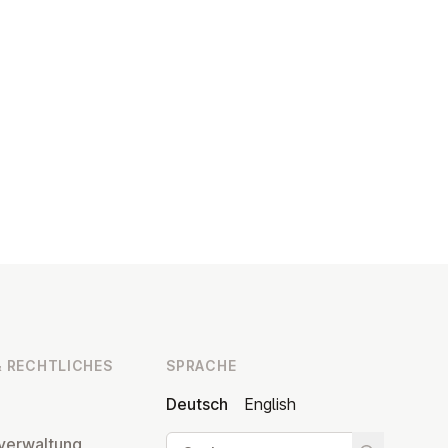
 RECHT­LI­CHES
SPRACHE
Deutsch
English
Suche
ver­wal­tung