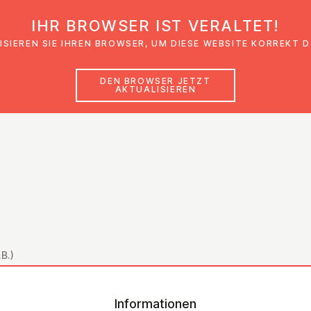
IHR BROWSER IST VERALTET!
den
Glaubensimpulse
News
Veranstal
ISIEREN SIE IHREN BROWSER, UM DIESE WEBSITE KORREKT 
DEN BROWSER JETZT
AKTUALISIEREN
B.)
Informationen