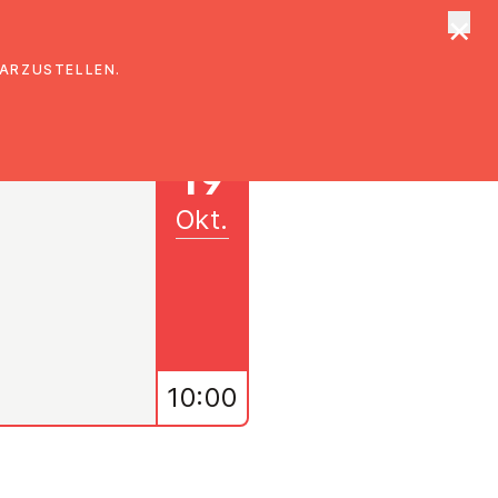
×
tungen
Suche
DARZUSTELLEN.
19
Okt.
10:00