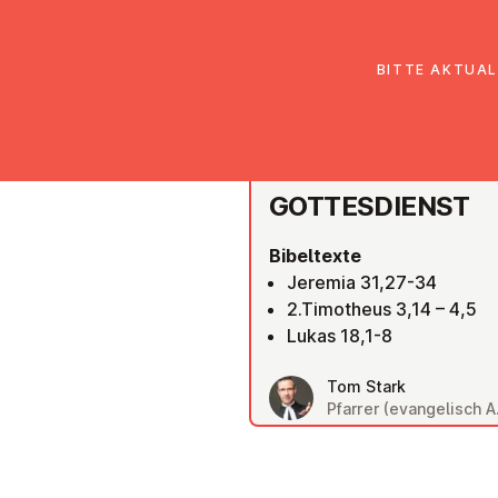
EmK Österreich
Über uns
Gemein
BITTE AKTUAL
RIED IM INNKREIS
GOT­TES­DIENST
Bibeltexte
Jeremia 31,27-34
2.Timotheus 3,14 – 4,5
Lukas 18,1-8
Tom Stark
Pfarrer (evangelisch A.