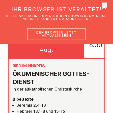
×
EmK Österreich
IHR BROWSER IST VERALTET!
Men
BITTE AKTUALISIEREN SIE IHREN BROWSER, UM DIESE
WEBSITE KORREKT DARZUSTELLEN.
DEN BROWSER JETZT
AKTUALISIEREN
31
18:30
Aug.
RIED IM INNKREIS
ÖKU­ME­NI­SCHER GOT­TES­
DIENST
in der altkatholischen Christuskirche
Bibeltexte
Jeremia 2,4-13
Hebräer 13,1-8 und 15-16