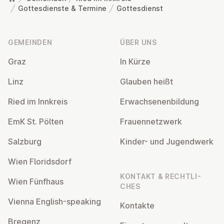
Gottesdienste & Termine
Gottesdienst
Fußzeile
GEMEINDEN
ÜBER UNS
Graz
In Kürze
Linz
Glauben heißt
Ried im Innkreis
Er­wach­se­nen­bil­dung
EmK St. Pölten
Frau­en­netz­werk
Salzburg
Kinder- und Ju­gend­werk
Wien Flo­rids­dorf
KONTAKT & RECHT­LI­
Wien Fünfhaus
CHES
Vienna English-speaking
Kontakte
Bregenz