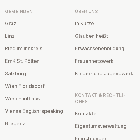
GEMEINDEN
ÜBER UNS
Graz
In Kürze
Linz
Glauben heißt
Ried im Innkreis
Er­wach­se­nen­bil­dung
EmK St. Pölten
Frau­en­netz­werk
Salzburg
Kinder- und Ju­gend­werk
Wien Flo­rids­dorf
KONTAKT & RECHT­LI­
Wien Fünfhaus
CHES
Vienna English-speaking
Kontakte
Bregenz
Ei­gen­tums­ver­wal­tung
Ein­rich­tun­gen