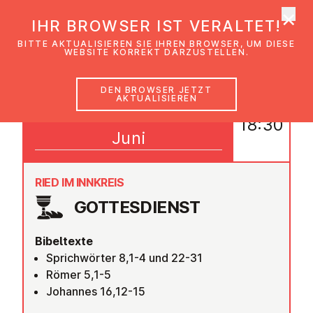
×
EmK Österreich
IHR BROWSER IST VERALTET!
Men
BITTE AKTUALISIEREN SIE IHREN BROWSER, UM DIESE
WEBSITE KORREKT DARZUSTELLEN.
DEN BROWSER JETZT
AKTUALISIEREN
15
18:30
Juni
RIED IM INNKREIS
GOT­TES­DIENST
Bibeltexte
Sprichwörter 8,1-4 und 22-31
Römer 5,1-5
Johannes 16,12-15