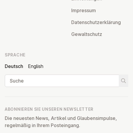
Impressum
Da­ten­schutz­er­klä­rung
Ge­walt­schutz
SPRACHE
Deutsch
English
Suche
Suche
ABONNIEREN SIE UNSEREN NEWSLETTER
Die neuesten News, Artikel und Glaubensimpulse,
regelmäßig in Ihrem Posteingang.