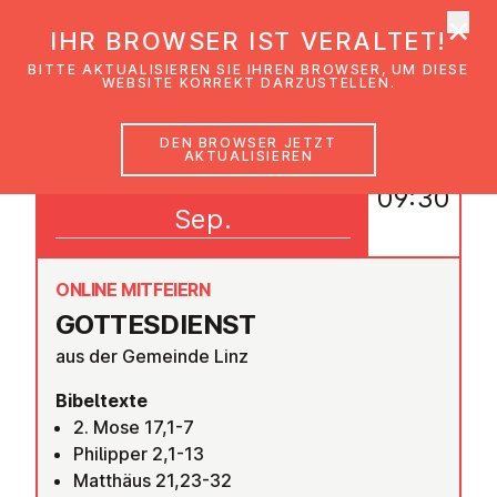
×
EmK Österreich
IHR BROWSER IST VERALTET!
Men
BITTE AKTUALISIEREN SIE IHREN BROWSER, UM DIESE
WEBSITE KORREKT DARZUSTELLEN.
DEN BROWSER JETZT
AKTUALISIEREN
27
09:30
Sep.
ONLINE MITFEIERN
GOT­TES­DIENST
aus der Gemeinde Linz
Bibeltexte
2. Mose 17,1-7
Philipper 2,1-13
Matthäus 21,23-32