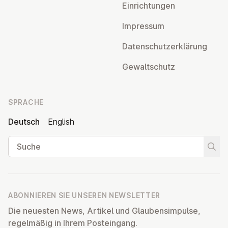
Ein­rich­tun­gen
Impressum
Da­ten­schutz­er­klä­rung
Ge­walt­schutz
SPRACHE
Deutsch
English
Suche
Suche
ABONNIEREN SIE UNSEREN NEWSLETTER
Die neuesten News, Artikel und Glaubensimpulse,
regelmäßig in Ihrem Posteingang.