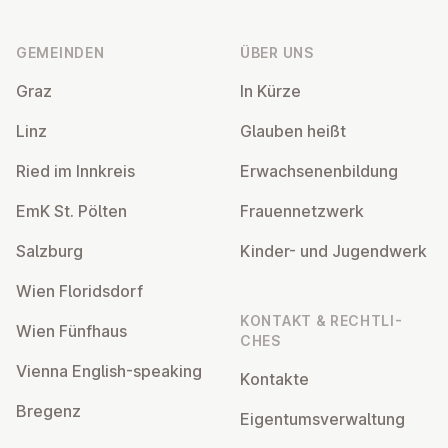
Fußzeile
GEMEINDEN
ÜBER UNS
Graz
In Kürze
Linz
Glauben heißt
Ried im Innkreis
Er­wach­se­nen­bil­dung
EmK St. Pölten
Frau­en­netz­werk
Salzburg
Kinder- und Ju­gend­werk
Wien Flo­rids­dorf
KONTAKT & RECHT­LI­
Wien Fünfhaus
CHES
Vienna English-speaking
Kontakte
Bregenz
Ei­gen­tums­ver­wal­tung