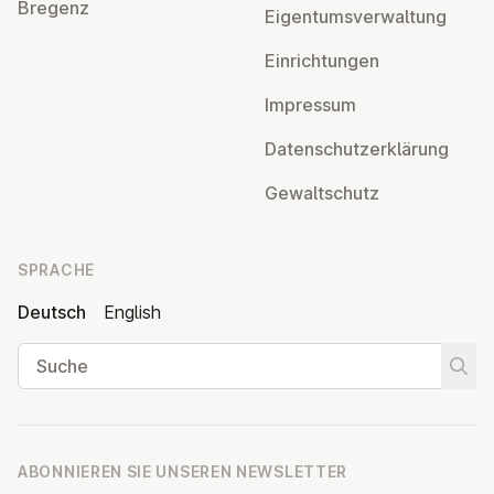
Bregenz
Ei­gen­tums­ver­wal­tung
Ein­rich­tun­gen
Impressum
Da­ten­schutz­er­klä­rung
Ge­walt­schutz
SPRACHE
Deutsch
English
Suche
Suche
ABONNIEREN SIE UNSEREN NEWSLETTER