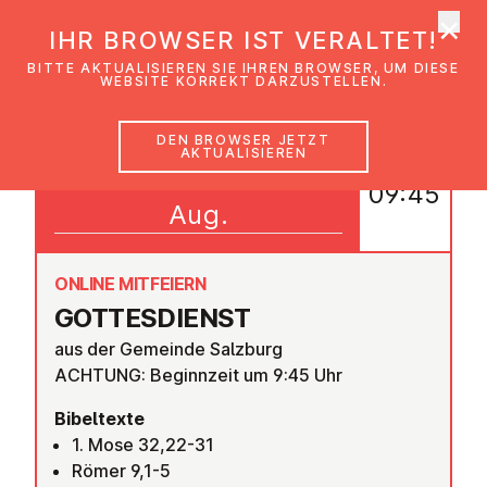
×
EmK Österreich
IHR BROWSER IST VERALTET!
Men
BITTE AKTUALISIEREN SIE IHREN BROWSER, UM DIESE
WEBSITE KORREKT DARZUSTELLEN.
DEN BROWSER JETZT
AKTUALISIEREN
02
09:45
Aug.
ONLINE MITFEIERN
GOT­TES­DIENST
aus der Gemeinde Salzburg
ACHTUNG: Beginnzeit um 9:45 Uhr
Bibeltexte
1. Mose 32,22-31
Römer 9,1-5