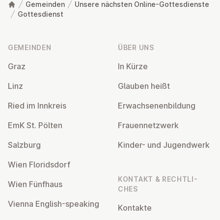
Gemeinden
Unsere nächsten Online-Gottesdienste
Gottesdienst
Fußzeile
GEMEINDEN
ÜBER UNS
Graz
In Kürze
Linz
Glauben heißt
Ried im Innkreis
Er­wach­se­nen­bil­dung
EmK St. Pölten
Frau­en­netz­werk
Salzburg
Kinder- und Ju­gend­werk
Wien Flo­rids­dorf
KONTAKT & RECHT­LI­
Wien Fünfhaus
CHES
Vienna English-speaking
Kontakte