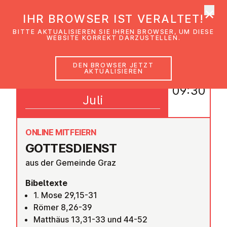
×
EmK Österreich
IHR BROWSER IST VERALTET!
Men
BITTE AKTUALISIEREN SIE IHREN BROWSER, UM DIESE
WEBSITE KORREKT DARZUSTELLEN.
DEN BROWSER JETZT
AKTUALISIEREN
26
09:30
Juli
ONLINE MITFEIERN
GOT­TES­DIENST
aus der Gemeinde Graz
Bibeltexte
1. Mose 29,15-31
Römer 8,26-39
Matthäus 13,31-33 und 44-52