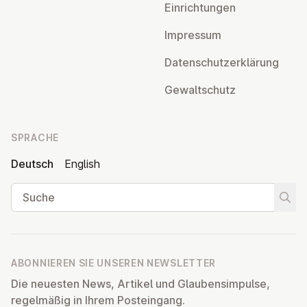
Ein­rich­tun­gen
Impressum
Da­ten­schutz­er­klä­rung
Ge­walt­schutz
SPRACHE
Deutsch
English
Suche
Suche
ABONNIEREN SIE UNSEREN NEWSLETTER
Die neuesten News, Artikel und Glaubensimpulse,
regelmäßig in Ihrem Posteingang.