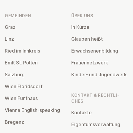
Fußzeile
GEMEINDEN
ÜBER UNS
Graz
In Kürze
Linz
Glauben heißt
Ried im Innkreis
Er­wach­se­nen­bil­dung
EmK St. Pölten
Frau­en­netz­werk
Salzburg
Kinder- und Ju­gend­werk
Wien Flo­rids­dorf
KONTAKT & RECHT­LI­
Wien Fünfhaus
CHES
Vienna English-speaking
Kontakte
Bregenz
Ei­gen­tums­ver­wal­tung