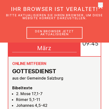
×
EmK Österreich
IHR BROWSER IST VERALTET!
Men
BITTE AKTUALISIEREN SIE IHREN BROWSER, UM DIESE
WEBSITE KORREKT DARZUSTELLEN.
DEN BROWSER JETZT
AKTUALISIEREN
08
09:45
März
ONLINE MITFEIERN
GOT­TES­DIENST
aus der Gemeinde Salzburg
Bibeltexte
2. Mose 17,1-7
Römer 5,1-11
Johannes 4,5-42