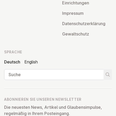
Ein­rich­tun­gen
Impressum
Da­ten­schutz­er­klä­rung
Ge­walt­schutz
SPRACHE
Deutsch
English
Suche
Suche
ABONNIEREN SIE UNSEREN NEWSLETTER
Die neuesten News, Artikel und Glaubensimpulse,
regelmäßig in Ihrem Posteingang.