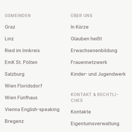
Fußzeile
GEMEINDEN
ÜBER UNS
Graz
In Kürze
Linz
Glauben heißt
Ried im Innkreis
Er­wach­se­nen­bil­dung
EmK St. Pölten
Frau­en­netz­werk
Salzburg
Kinder- und Ju­gend­werk
Wien Flo­rids­dorf
KONTAKT & RECHT­LI­
Wien Fünfhaus
CHES
Vienna English-speaking
Kontakte
Bregenz
Ei­gen­tums­ver­wal­tung