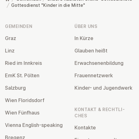
Gottesdienst "Kinder in die Mitte"
Fußzeile
GEMEINDEN
ÜBER UNS
Graz
In Kürze
Linz
Glauben heißt
Ried im Innkreis
Er­wach­se­nen­bil­dung
EmK St. Pölten
Frau­en­netz­werk
Salzburg
Kinder- und Ju­gend­werk
Wien Flo­rids­dorf
KONTAKT & RECHT­LI­
Wien Fünfhaus
CHES
Vienna English-speaking
Kontakte
Bregenz