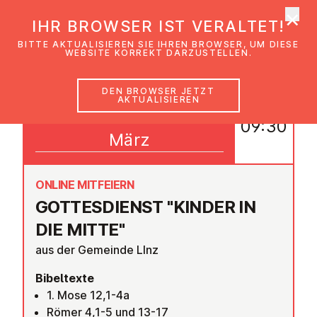
×
EmK Österreich
IHR BROWSER IST VERALTET!
Men
BITTE AKTUALISIEREN SIE IHREN BROWSER, UM DIESE
WEBSITE KORREKT DARZUSTELLEN.
DEN BROWSER JETZT
AKTUALISIEREN
01
09:30
März
ONLINE MITFEIERN
GOT­TES­DIENST "KINDER IN
DIE MITTE"
aus der Gemeinde LInz
Bibeltexte
1. Mose 12,1-4a
Römer 4,1-5 und 13-17