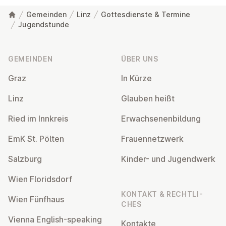
Gemeinden
Linz
Gottesdienste & Termine
Jugendstunde
Fußzeile
GEMEINDEN
ÜBER UNS
Graz
In Kürze
Linz
Glauben heißt
Ried im Innkreis
Er­wach­se­nen­bil­dung
EmK St. Pölten
Frau­en­netz­werk
Salzburg
Kinder- und Ju­gend­werk
Wien Flo­rids­dorf
KONTAKT & RECHT­LI­
Wien Fünfhaus
CHES
Vienna English-speaking
Kontakte