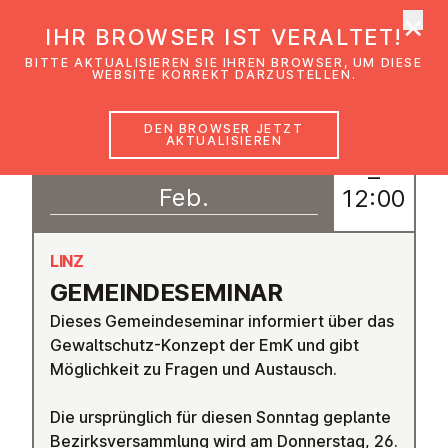
×
EmK Österreich
IHR BROWSER IST VERALTET!
Men
BITTE AKTUALISIEREN SIE IHREN BROWSER, UM DIESE
WEBSITE KORREKT DARZUSTELLEN.
DEN BROWSER JETZT
AKTUALISIEREN
15
11:00
–
Feb.
12:00
LINZ
GE­MEIN­DE­SE­MI­NAR
Dieses Gemeindeseminar informiert über das
Gewaltschutz-Konzept der EmK und gibt
Möglichkeit zu Fragen und Austausch.
Die ursprünglich für diesen Sonntag geplante
Bezirksversammlung wird am Donnerstag, 26.