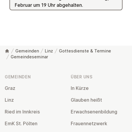
Februar um 19 Uhr abgehalten.
Gemeinden
Linz
Gottesdienste & Termine
Gemeindeseminar
Fußzeile
GEMEINDEN
ÜBER UNS
Graz
In Kürze
Linz
Glauben heißt
Ried im Innkreis
Er­wach­se­nen­bil­dung
EmK St. Pölten
Frau­en­netz­werk