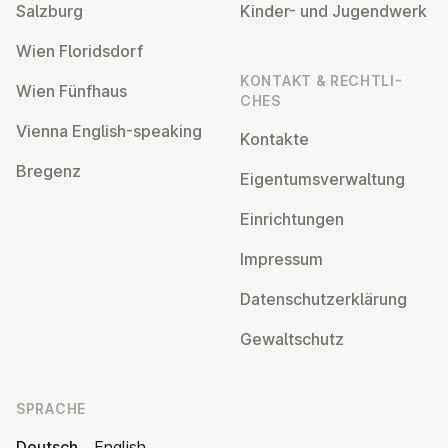
Salzburg
Kinder- und Ju­gend­werk
Wien Flo­rids­dorf
KONTAKT & RECHT­LI­
Wien Fünfhaus
CHES
Vienna English-speaking
Kontakte
Bregenz
Ei­gen­tums­ver­wal­tung
Ein­rich­tun­gen
Impressum
Da­ten­schutz­er­klä­rung
Ge­walt­schutz
SPRACHE
Deutsch
English