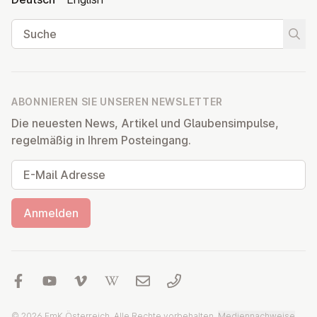
Suche
Suche
ABONNIEREN SIE UNSEREN NEWSLETTER
Die neuesten News, Artikel und Glaubensimpulse,
regelmäßig in Ihrem Posteingang.
E-Mail Adresse
Anmelden
© 2026 EmK Österreich, Alle Rechte vorbehalten.
Mediennachweise