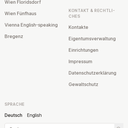
Wien Flo­rids­dorf
KONTAKT & RECHT­LI­
Wien Fünfhaus
CHES
Vienna English-speaking
Kontakte
Bregenz
Ei­gen­tums­ver­wal­tung
Ein­rich­tun­gen
Impressum
Da­ten­schutz­er­klä­rung
Ge­walt­schutz
SPRACHE
Deutsch
English
Suche