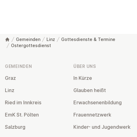
Gemeinden
Linz
Gottesdienste & Termine
Ostergottesdienst
Fußzeile
GEMEINDEN
ÜBER UNS
Graz
In Kürze
Linz
Glauben heißt
Ried im Innkreis
Er­wach­se­nen­bil­dung
EmK St. Pölten
Frau­en­netz­werk
Salzburg
Kinder- und Ju­gend­werk