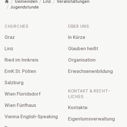
Gemeinden
Linz
Veranstaltungen
Jugendstunde
Footer
CHURCHES
ÜBER UNS
Graz
In Kürze
Linz
Glauben heißt
Ried im Innkreis
Or­gan­isa­tion
EmK St. Pölten
Er­wach­sen­en­bildung
Salzburg
KONTAKT & RECHT­
Wien Flor­idsdorf
LICHES
Wien Fünfhaus
Kontakte
Vienna English-Speaking
Ei­gentums­ver­wal­tung