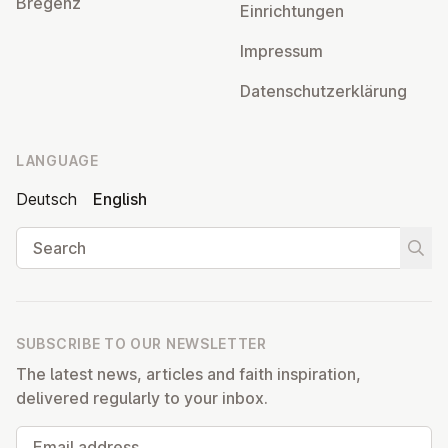
Bregenz
Ein­rich­tun­gen
Impressum
Datens­chutzerklärung
LANGUAGE
Deutsch
English
Search
Start
SUBSCRIBE TO OUR NEWSLETTER
The latest news, articles and faith inspiration,
delivered regularly to your inbox.
Email address