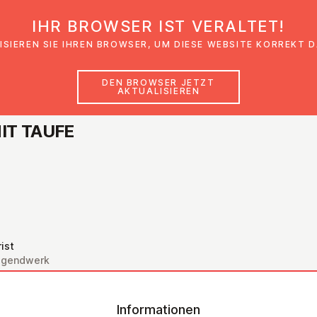
IHR BROWSER IST VERALTET!
den
Glaubensimpulse
News
Veranstal
ISIEREN SIE IHREN BROWSER, UM DIESE WEBSITE KORREKT 
DEN BROWSER JETZT
AKTUALISIEREN
MIT TAUFE
ist
Jugendwerk
Informationen