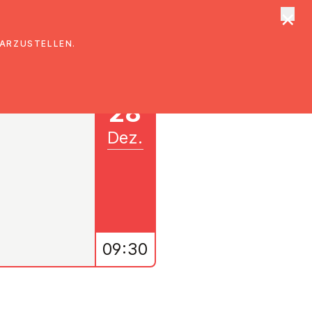
×
tungen
Suche
DARZUSTELLEN.
28
Dez.
09:30