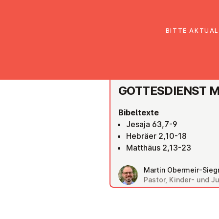
EmK Österreich
Über uns
Gemein
BITTE AKTUAL
LINZ
GOT­TES­DIENST 
Bibeltexte
Jesaja 63,7-9
Hebräer 2,10-18
Matthäus 2,13-23
Martin Obermeir-Siegr
Pastor, Kinder- und 