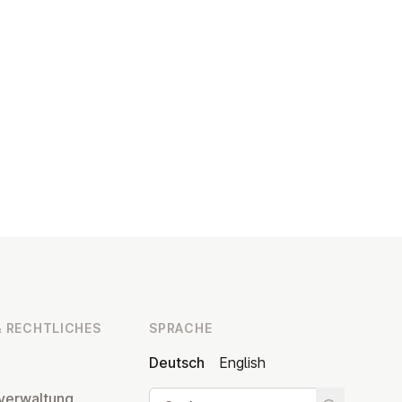
 RECHT­LI­CHES
SPRACHE
Deutsch
English
Suche
ver­wal­tung