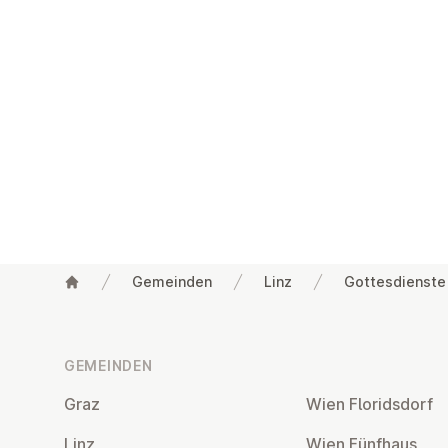
Gemeinden
Linz
Gottesdienste
Fußzeile
GEMEINDEN
Graz
Wien Flo­rids­dorf
Linz
Wien Fünfhaus