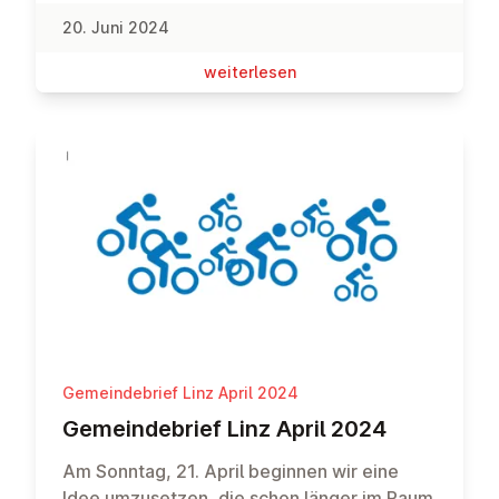
Jährlichen Konferenz zu hören sein. Wir
20. Juni 2024
freuen uns, wenn ihr kommt und
Freund*innen mitbringt! Für das Fest bringt
wei­ter­le­sen
bitte – wenn möglich – etwas für das Buffet
oder Kuchen mit. Für Gegrilltes und
Getränke wird gesorgt sein. Bei einer
Talente-Show werden Kinder und
Erwachsene Überraschendes und
Verblüffendes zum Besten geben! Gerne
könnt ihr Beiträge noch bei Cecile
Ndayisaba oder mir anmelden.Wer kann,
möge am Samstag, 22. Juni um 16 Uhr bitte
beim Herrichten für das Sommerfest
mithelfen!
Gemeindebrief Linz April 2024
Ge­mein­de­brief Linz April 2024
Am Sonntag, 21. April beginnen wir eine
Idee umzusetzen, die schon länger im Raum