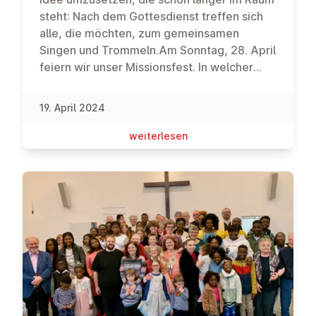
steht: Nach dem Gottesdienst treffen sich
alle, die möchten, zum gemeinsamen
Singen und Trommeln.Am Sonntag, 28. April
feiern wir unser Missionsfest. In welcher
Mission sind wir unterwegs? Wozu hat uns
Jesus gesandt? Dass Gottes Liebe zu uns
19. April 2024
der Grund dafür ist, dass wir uns auch
einander liebevoll zuwenden können, hören
wei­ter­le­sen
wir aus dem 1. Johannesbrief.Nach dem
Gottesdienst feiern wir bei einem
gemeinsamen Mittagessen weiter. Wir
freuen uns, wenn ihr etwas zum Essen
beitragen könnt.Die Kollekte und alle
Spenden sind an diesem Sonntag für die
Projekte des Frauennetzwerks
bestimmt.Am 1. Mai machen wir eine
gemütliche Ausfahrt mit dem Fahrrad.
Treffpunkt und Zielort sind die EmK Linz.