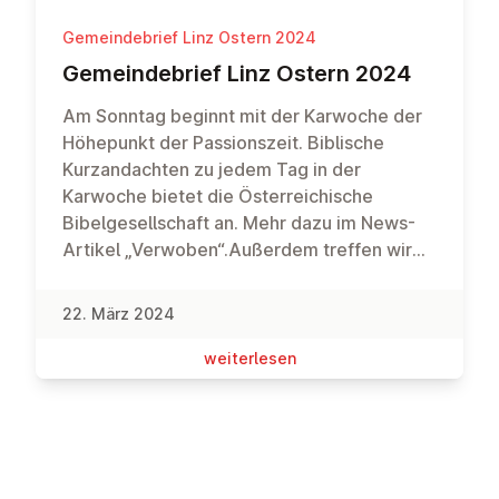
Unterwegs machen wir eine Pause zum
Mittagessen in einem Lokal. Alle sind auf
Gemeindebrief Linz Ostern 2024
das Mittagessen und ein Getränk
Ge­mein­de­brief Linz Ostern 2024
eingeladen. Wir freuen uns über Spenden im
Voraus, um das Mittagessen für alle
Am Sonntag beginnt mit der Karwoche der
finanzieren zu können. Bitte meldet euch
Höhepunkt der Passionszeit. Biblische
bis 28. April beim Pastor an!
Kurzandachten zu jedem Tag in der
Karwoche bietet die Österreichische
Bibelgesellschaft an. Mehr dazu im News-
Artikel „Verwoben“.Außerdem treffen wir
uns am Palmsonntag zur
Bezirksversammlung, quasi der
22. März 2024
„Vollversammlung“ unseres
Gemeindebezirks Linz-Ried. Wir schauen
wei­ter­le­sen
zurück auf das vergangene Jahr und planen
für die Zukunft. Dieses Jahr wählen wir
zudem auch Menschen aus unserer
Gemeinde für Ämter und Dienste für die
kommenden vier Jahre. Alle Bekennenden