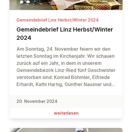
Gemeindebrief Linz Herbst/Winter 2024
Ge­mein­de­brief Linz Herbst/Winter
2024
Am Sonntag, 24. November feiern wir den
letzten Sonntag im Kirchenjahr. Wir schauen
zurück auf ein Jahr, in dem in unserem
Gemeindebezirk Linz-Ried fünf Geschwister
verstorben sind: Konrad Böhmler, Elfriede
Erhardt, Kathi Hartig, Günther Nausner und
Josef Zenger. An sie werden wir uns in
Dankbarkeit erinnern. Außerdem werden
20. November 2024
wir mit Pontius Pilatus die Frage aufwerfen:
„Was ist Wahrheit?“Den Advent und damit
wei­ter­le­sen
das neue Kirchenjahr beginnen wir mit dem
Gottesdienst am 1. Dezember, in dem wir