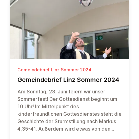
auch das Heilige Abendmahl feiern. Im
Anschluss an den Gottesdienst gibt es das
traditionelle Bratwürstel-Essen. Feiert mit
und bringt gern auch Freund*innen mit! Das
gemeinsame Essen soll unserer
Gemeindebudget am Jahresende noch
etwas „auffetten“. Der Gemeindevorstand
bittet daher um großzügige Spenden 😊
Gemeindebrief Linz Sommer 2024
Ge­mein­de­brief Linz Sommer 2024
Am Sonntag, 23. Juni feiern wir unser
Sommerfest! Der Gottesdienst beginnt um
10 Uhr! Im Mittelpunkt des
kinderfreundlichen Gottesdienstes steht die
Geschichte der Sturmstillung nach Markus
4,35-41. Außerdem wird etwas von den
richtungsweisenden Impulsen aus der