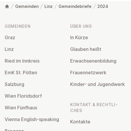
Mitglieder sind wahlberechtigt.Im
Gemeinden
Linz
Gemeindebriefe
2024
Gottesdienst wird Superintendent Pastor
Fußzeile
Stefan Schröckenfuchs zur Jahreslosung für
2024 predigen: „Alles, was ihr tut,
GEMEINDEN
ÜBER UNS
geschehe in Liebe“ (1. Korinther 16,14). Die
Graz
In Kürze
Impulse der Predigt wollen wir am Beginn
der Bezirksversammlung in einem „World
Linz
Glauben heißt
Café“ vertiefen und uns fragen: „Was
Ried im Innkreis
bedeutet das konkret für unsere
Er­wach­se­nen­bil­dung
Gemeinden?“
EmK St. Pölten
Frau­en­netz­werk
Salzburg
Kinder- und Ju­gend­werk
Wien Flo­rids­dorf
KONTAKT & RECHT­LI­
Wien Fünfhaus
CHES
Vienna English-speaking
Kontakte