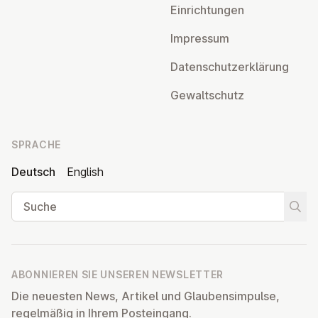
Ein­rich­tun­gen
Impressum
Da­ten­schutz­er­klä­rung
Ge­walt­schutz
SPRACHE
Deutsch
English
Suche
Suche
ABONNIEREN SIE UNSEREN NEWSLETTER
Die neuesten News, Artikel und Glaubensimpulse,
regelmäßig in Ihrem Posteingang.