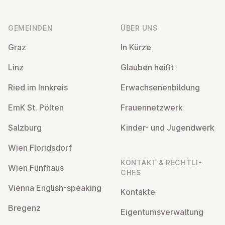
Fußzeile
GEMEINDEN
ÜBER UNS
Graz
In Kürze
Linz
Glauben heißt
Ried im Innkreis
Er­wach­se­nen­bil­dung
EmK St. Pölten
Frau­en­netz­werk
Salzburg
Kinder- und Ju­gend­werk
Wien Flo­rids­dorf
KONTAKT & RECHT­LI­
Wien Fünfhaus
CHES
Vienna English-speaking
Kontakte
Bregenz
Ei­gen­tums­ver­wal­tung