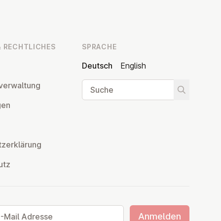
 RECHT­LI­CHES
SPRACHE
Deutsch
English
Suche
ver­wal­tung
Suche star
­gen
z­er­klä­rung
utz
ail Adresse
Anmelden