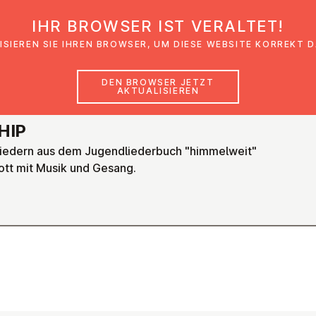
IHR BROWSER IST VERALTET!
den
Glaubensimpulse
News
Veranstal
ISIEREN SIE IHREN BROWSER, UM DIESE WEBSITE KORREKT 
DEN BROWSER JETZT
AKTUALISIEREN
HIP
iedern aus dem Jugendliederbuch "himmelweit"
ott mit Musik und Gesang.