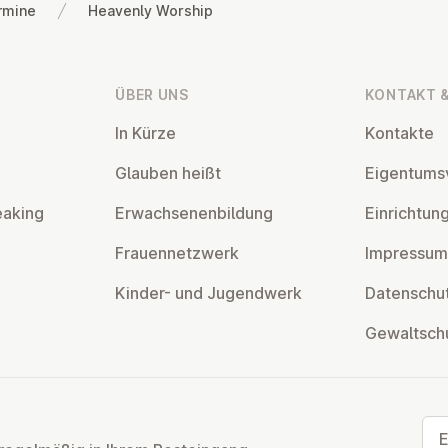
rmine
Heavenly Worship
ÜBER UNS
KONTAKT &
In Kürze
Kontakte
Glauben heißt
Ei­gen­tums­
eaking
Er­wach­se­nen­bil­dung
Ein­rich­tun
Frau­en­netz­werk
Impressum
Kinder- und Ju­gend­werk
Da­ten­schut
Ge­walt­sch
E-M