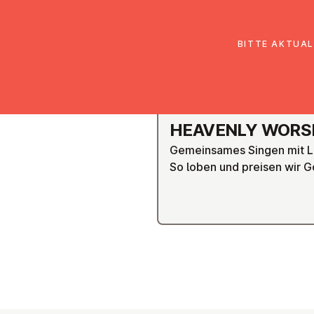
EmK Österreich
Über uns
Gemein
BITTE AKTUAL
GRAZ
HEAVENLY WORS
Gemeinsames Singen mit L
So loben und preisen wir G