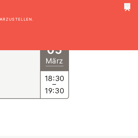
×
tungen
Suche
DARZUSTELLEN.
05
März
18:30
–
19:30