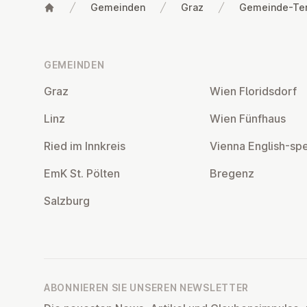
Gemeinden
Graz
Gemeinde-Te
Fußzeile
GEMEINDEN
Graz
Wien Flo­rids­dorf
Linz
Wien Fünfhaus
Ried im Innkreis
Vienna English-sp
EmK St. Pölten
Bregenz
Salzburg
ABONNIEREN SIE UNSEREN NEWSLETTER