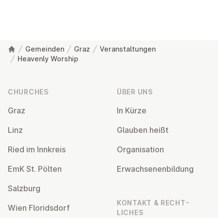
Gemeinden
Graz
Veranstaltungen
Heavenly Worship
Footer
CHURCHES
ÜBER UNS
Graz
In Kürze
Linz
Glauben heißt
Ried im Innkreis
Or­gan­isa­tion
EmK St. Pölten
Er­wach­sen­en­bildung
Salzburg
KONTAKT & RECHT­
Wien Flor­idsdorf
LICHES