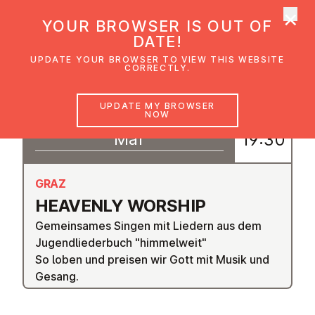
×
UMC Austria
YOUR BROWSER IS OUT OF
Ope
DATE!
UPDATE YOUR BROWSER TO VIEW THIS WEBSITE
CORRECTLY.
19
UPDATE MY BROWSER
18:30
NOW
–
Mar
19:30
GRAZ
HEAVENLY WORSHIP
Gemeinsames Singen mit Liedern aus dem
Jugendliederbuch "himmelweit"
So loben und preisen wir Gott mit Musik und
Gesang.