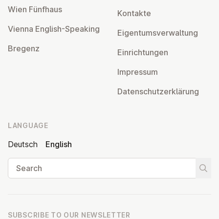
Wien Fünfhaus
Kontakte
Vienna English-Speaking
Ei­gentums­ver­wal­tung
Bregenz
Ein­rich­tun­gen
Impressum
Datens­chutzerklärung
LANGUAGE
Deutsch
English
Search
Start
SUBSCRIBE TO OUR NEWSLETTER