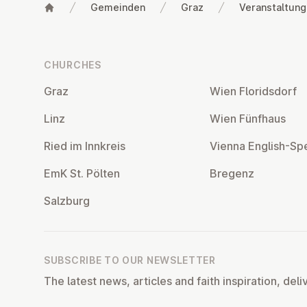
Gemeinden
Graz
Veranstaltun
Footer
CHURCHES
Graz
Wien Flor­idsdorf
Linz
Wien Fünfhaus
Ried im Innkreis
Vienna English-Sp
EmK St. Pölten
Bregenz
Salzburg
SUBSCRIBE TO OUR NEWSLETTER
The latest news, articles and faith inspiration, deli