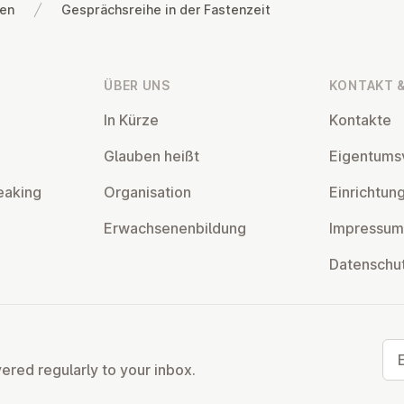
gen
Gesprächsreihe in der Fastenzeit
ÜBER UNS
KONTAKT &
In Kürze
Kontakte
Glauben heißt
Ei­gentums­
eaking
Or­gan­isa­tion
Ein­rich­tun
Er­wach­sen­en­bildung
Impressum
Datens­chu
Ema
vered regularly to your inbox.