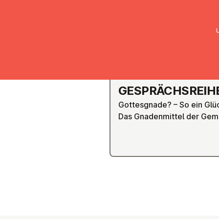
UMC Austria
Über uns
Gemein
GRAZ
GE­SPRÄCH­S­REIH
Gottesgnade? – So ein Glü
Das Gnadenmittel der Geme