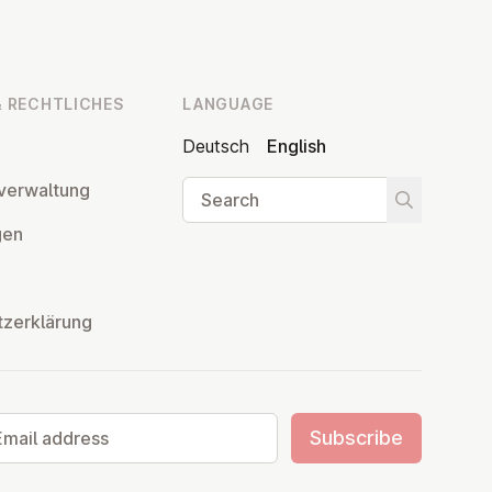
 RECHT­LICHES
LANGUAGE
Deutsch
English
Search
ver­wal­tung
Start searc
­gen
tzerklärung
il address
Subscribe