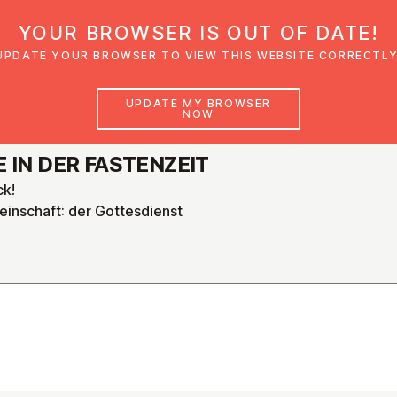
YOUR BROWSER IS OUT OF DATE!
den
Glaubensimpulse
News
Veranstal
UPDATE YOUR BROWSER TO VIEW THIS WEBSITE CORRECTLY
UPDATE MY BROWSER
NOW
E IN DER FASTEN­ZEIT
ck!
inschaft: der Gottesdienst