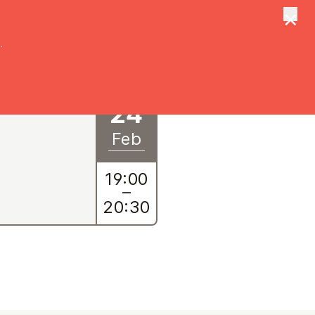
×
tungen
Suche
.
24
Feb
19:00
–
20:30