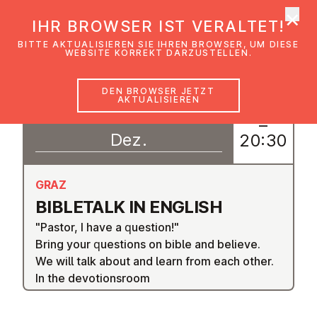
×
EmK Österreich
IHR BROWSER IST VERALTET!
Men
BITTE AKTUALISIEREN SIE IHREN BROWSER, UM DIESE
WEBSITE KORREKT DARZUSTELLEN.
DEN BROWSER JETZT
AKTUALISIEREN
14
19:00
–
Dez.
20:30
GRAZ
BIBLETALK IN ENGLISH
"Pastor, I have a question!"
Bring your questions on bible and believe.
We will talk about and learn from each other.
In the devotionsroom