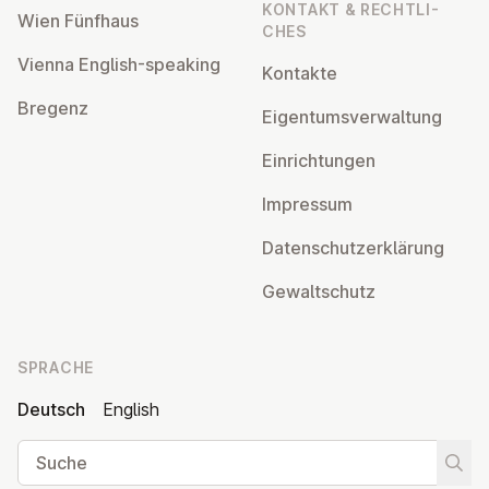
KONTAKT & RECHT­LI­
Wien Fünfhaus
CHES
Vienna English-speaking
Kontakte
Bregenz
Ei­gen­tums­ver­wal­tung
Ein­rich­tun­gen
Impressum
Da­ten­schutz­er­klä­rung
Ge­walt­schutz
SPRACHE
Deutsch
English
Suche
Suche