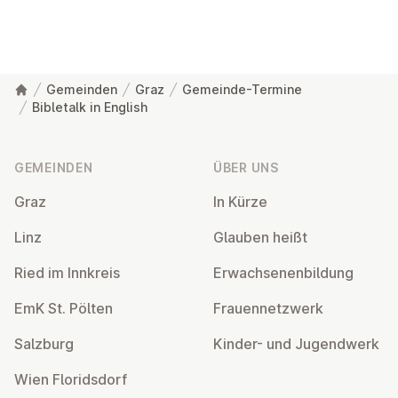
Gemeinden
Graz
Gemeinde-Termine
Bibletalk in English
Fußzeile
GEMEINDEN
ÜBER UNS
Graz
In Kürze
Linz
Glauben heißt
Ried im Innkreis
Er­wach­se­nen­bil­dung
EmK St. Pölten
Frau­en­netz­werk
Salzburg
Kinder- und Ju­gend­werk
Wien Flo­rids­dorf