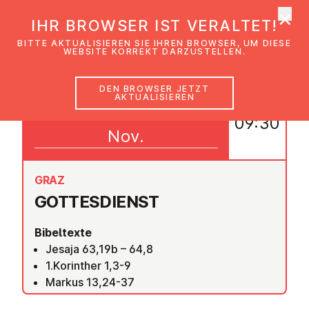
×
EmK Österreich
IHR BROWSER IST VERALTET!
Men
BITTE AKTUALISIEREN SIE IHREN BROWSER, UM DIESE
WEBSITE KORREKT DARZUSTELLEN.
DEN BROWSER JETZT
AKTUALISIEREN
29
09:30
Nov.
GRAZ
GOT­TES­DIENST
Bibeltexte
Jesaja 63,19b – 64,8
1.Korinther 1,3-9
Markus 13,24-37