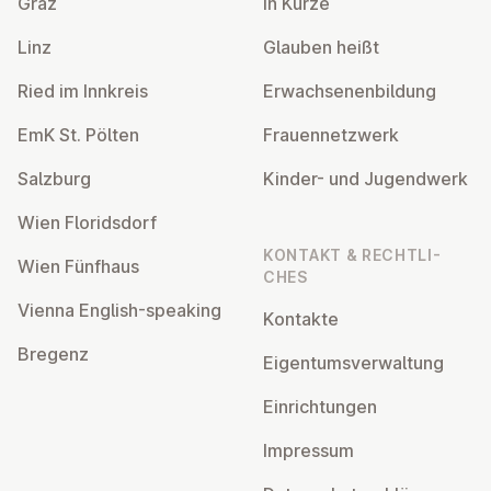
Graz
In Kürze
Linz
Glauben heißt
Ried im Innkreis
Er­wach­se­nen­bil­dung
EmK St. Pölten
Frau­en­netz­werk
Salzburg
Kinder- und Ju­gend­werk
Wien Flo­rids­dorf
KONTAKT & RECHT­LI­
Wien Fünfhaus
CHES
Vienna English-speaking
Kontakte
Bregenz
Ei­gen­tums­ver­wal­tung
Ein­rich­tun­gen
Impressum