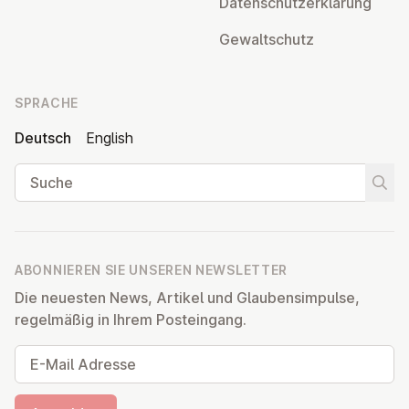
Da­ten­schutz­er­klä­rung
Ge­walt­schutz
SPRACHE
Deutsch
English
Suche
Suche
ABONNIEREN SIE UNSEREN NEWSLETTER
Die neuesten News, Artikel und Glaubensimpulse,
regelmäßig in Ihrem Posteingang.
E-Mail Adresse