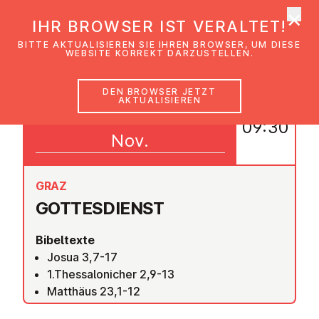
×
EmK Österreich
IHR BROWSER IST VERALTET!
Men
BITTE AKTUALISIEREN SIE IHREN BROWSER, UM DIESE
WEBSITE KORREKT DARZUSTELLEN.
DEN BROWSER JETZT
AKTUALISIEREN
01
09:30
Nov.
GRAZ
GOT­TES­DIENST
Bibeltexte
Josua 3,7-17
1.Thessalonicher 2,9-13
Matthäus 23,1-12