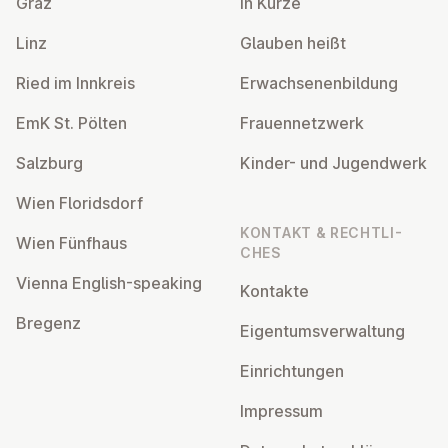
Graz
In Kürze
Linz
Glauben heißt
Ried im Innkreis
Er­wach­se­nen­bil­dung
EmK St. Pölten
Frau­en­netz­werk
Salzburg
Kinder- und Ju­gend­werk
Wien Flo­rids­dorf
KONTAKT & RECHT­LI­
Wien Fünfhaus
CHES
Vienna English-speaking
Kontakte
Bregenz
Ei­gen­tums­ver­wal­tung
Ein­rich­tun­gen
Impressum