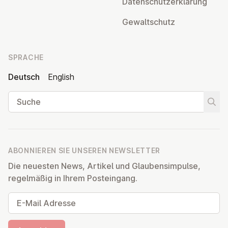
Da­ten­schutz­er­klä­rung
Ge­walt­schutz
SPRACHE
Deutsch
English
Suche
Suche
ABONNIEREN SIE UNSEREN NEWSLETTER
Die neuesten News, Artikel und Glaubensimpulse,
regelmäßig in Ihrem Posteingang.
E-Mail Adresse