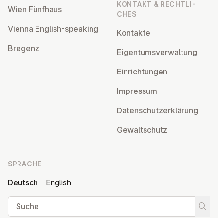
KONTAKT & RECHT­LI­
Wien Fünfhaus
CHES
Vienna English-speaking
Kontakte
Bregenz
Ei­gen­tums­ver­wal­tung
Ein­rich­tun­gen
Impressum
Da­ten­schutz­er­klä­rung
Ge­walt­schutz
SPRACHE
Deutsch
English
Suche
Suche