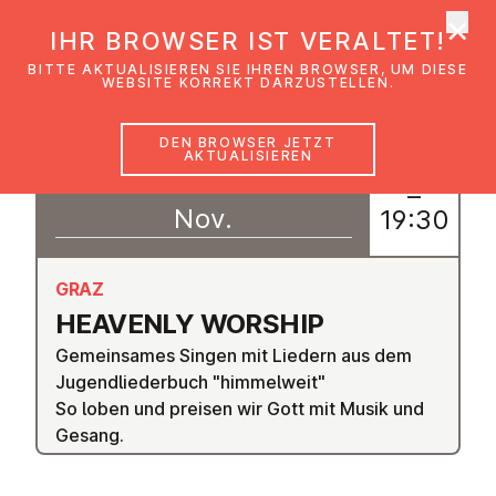
×
EmK Österreich
IHR BROWSER IST VERALTET!
Men
BITTE AKTUALISIEREN SIE IHREN BROWSER, UM DIESE
WEBSITE KORREKT DARZUSTELLEN.
DEN BROWSER JETZT
AKTUALISIEREN
06
18:30
–
Nov.
19:30
GRAZ
HEAVENLY WORSHIP
Gemeinsames Singen mit Liedern aus dem
Jugendliederbuch "himmelweit"
So loben und preisen wir Gott mit Musik und
Gesang.