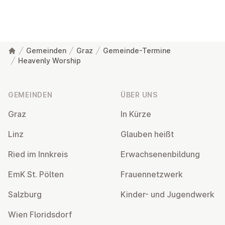
Gemeinden
Graz
Gemeinde-Termine
Heavenly Worship
Fußzeile
GEMEINDEN
ÜBER UNS
Graz
In Kürze
Linz
Glauben heißt
Ried im Innkreis
Er­wach­se­nen­bil­dung
EmK St. Pölten
Frau­en­netz­werk
Salzburg
Kinder- und Ju­gend­werk
Wien Flo­rids­dorf