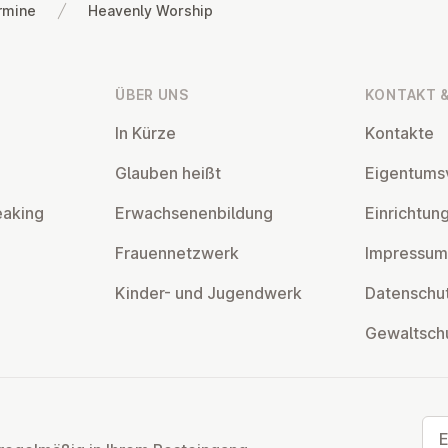
rmine
Heavenly Worship
ÜBER UNS
KONTAKT &
In Kürze
Kontakte
Glauben heißt
Ei­gen­tums­
eaking
Er­wach­se­nen­bil­dung
Ein­rich­tun
Frau­en­netz­werk
Impressum
Kinder- und Ju­gend­werk
Da­ten­schut
Ge­walt­sch
E-M