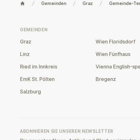
Gemeinden
Graz
Gemeinde-Te
Fußzeile
GEMEINDEN
Graz
Wien Flo­rids­dorf
Linz
Wien Fünfhaus
Ried im Innkreis
Vienna English-sp
EmK St. Pölten
Bregenz
Salzburg
ABONNIEREN SIE UNSEREN NEWSLETTER