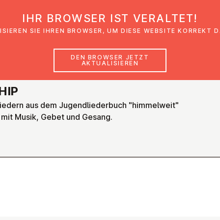
IHR BROWSER IST VERALTET!
den
Glaubensimpulse
News
Veranstal
ISIEREN SIE IHREN BROWSER, UM DIESE WEBSITE KORREKT 
DEN BROWSER JETZT
AKTUALISIEREN
HIP
iedern aus dem Jugendliederbuch "himmelweit"
 mit Musik, Gebet und Gesang.