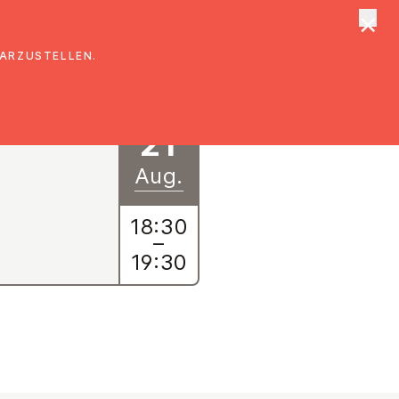
×
tungen
Suche
DARZUSTELLEN.
21
Aug.
18:30
–
19:30