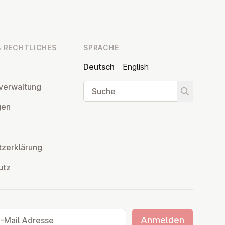
 RECHT­LI­CHES
SPRACHE
Deutsch
English
Suche
ver­wal­tung
Suche star
­gen
z­er­klä­rung
utz
ail Adresse
Anmelden