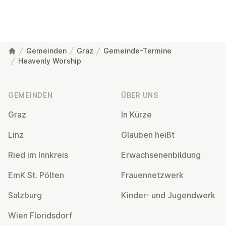
Gemeinden
Graz
Gemeinde-Termine
Heavenly Worship
Fußzeile
GEMEINDEN
ÜBER UNS
Graz
In Kürze
Linz
Glauben heißt
Ried im Innkreis
Er­wach­se­nen­bil­dung
EmK St. Pölten
Frau­en­netz­werk
Salzburg
Kinder- und Ju­gend­werk
Wien Flo­rids­dorf