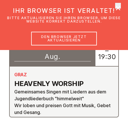
×
EmK Österreich
IHR BROWSER IST VERALTET!
Men
BITTE AKTUALISIEREN SIE IHREN BROWSER, UM DIESE
WEBSITE KORREKT DARZUSTELLEN.
DEN BROWSER JETZT
AKTUALISIEREN
14
18:30
–
Aug.
19:30
GRAZ
HEAVENLY WORSHIP
Gemeinsames Singen mit Liedern aus dem
Jugendliederbuch "himmelweit"
Wir loben und preisen Gott mit Musik, Gebet
und Gesang.