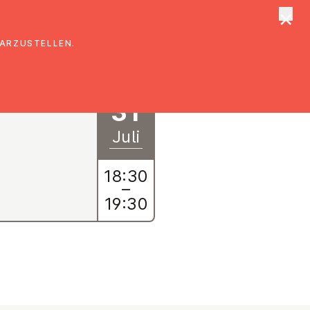
×
tungen
Suche
DARZUSTELLEN.
31
Juli
18:30
–
19:30