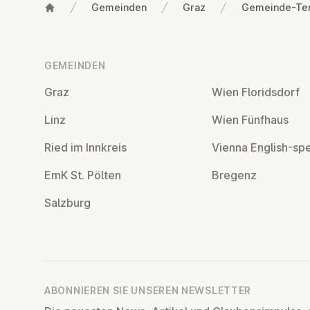
Gemeinden
Graz
Gemeinde-Te
Fußzeile
GEMEINDEN
Graz
Wien Flo­rids­dorf
Linz
Wien Fünfhaus
Ried im Innkreis
Vienna English-sp
EmK St. Pölten
Bregenz
Salzburg
ABONNIEREN SIE UNSEREN NEWSLETTER