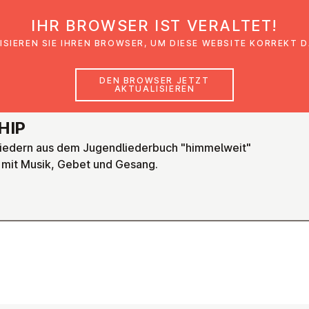
IHR BROWSER IST VERALTET!
den
Glaubensimpulse
News
Veranstal
ISIEREN SIE IHREN BROWSER, UM DIESE WEBSITE KORREKT 
DEN BROWSER JETZT
AKTUALISIEREN
HIP
iedern aus dem Jugendliederbuch "himmelweit"
 mit Musik, Gebet und Gesang.