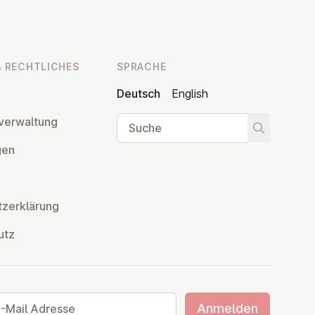
 RECHT­LI­CHES
SPRACHE
Deutsch
English
Suche
ver­wal­tung
Suche star
­gen
z­er­klä­rung
utz
ail Adresse
Anmelden