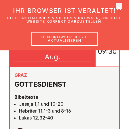
×
EmK Österreich
IHR BROWSER IST VERALTET!
Men
BITTE AKTUALISIEREN SIE IHREN BROWSER, UM DIESE
WEBSITE KORREKT DARZUSTELLEN.
DEN BROWSER JETZT
AKTUALISIEREN
10
09:30
Aug.
GRAZ
GOT­TES­DIENST
Bibeltexte
Jesaja 1,1 und 10-20
Hebräer 11,1-3 und 8-16
Lukas 12,32-40