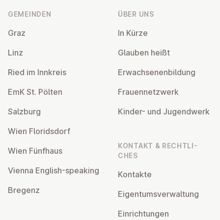
GEMEINDEN
ÜBER UNS
Graz
In Kürze
Linz
Glauben heißt
Ried im Innkreis
Er­wach­se­nen­bil­dung
EmK St. Pölten
Frau­en­netz­werk
Salzburg
Kinder- und Ju­gend­werk
Wien Flo­rids­dorf
KONTAKT & RECHT­LI­
Wien Fünfhaus
CHES
Vienna English-speaking
Kontakte
Bregenz
Ei­gen­tums­ver­wal­tung
Ein­rich­tun­gen