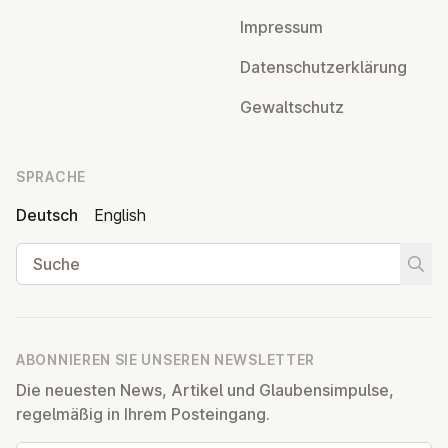
Impressum
Da­ten­schutz­er­klä­rung
Ge­walt­schutz
SPRACHE
Deutsch
English
Suche
Suche
ABONNIEREN SIE UNSEREN NEWSLETTER
Die neuesten News, Artikel und Glaubensimpulse,
regelmäßig in Ihrem Posteingang.