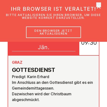
×
EmK Österreich
IHR BROWSER IST VERALTET!
Men
BITTE AKTUALISIEREN SIE IHREN BROWSER, UM DIESE
WEBSITE KORREKT DARZUSTELLEN.
DEN BROWSER JETZT
AKTUALISIEREN
05
09:30
Jän.
GRAZ
GOT­TES­DIENST
Predigt: Karin Erhard
Im Anschluss an den Gottesdienst gibt es ein
Gemeindemittagessen.
Dazwischen wird der Christbaum
abgeschmückt.