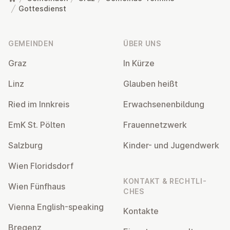
Gottesdienst
Fußzeile
GEMEINDEN
ÜBER UNS
Graz
In Kürze
Linz
Glauben heißt
Ried im Innkreis
Er­wach­se­nen­bil­dung
EmK St. Pölten
Frau­en­netz­werk
Salzburg
Kinder- und Ju­gend­werk
Wien Flo­rids­dorf
KONTAKT & RECHT­LI­
Wien Fünfhaus
CHES
Vienna English-speaking
Kontakte
Bregenz