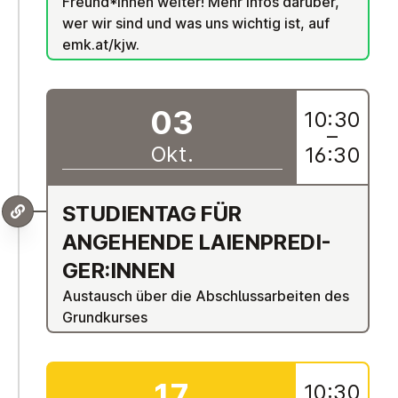
Freund*innen weiter! Mehr Infos darüber,
wer wir sind und was uns wichtig ist, auf
emk.at/kjw.
03
10:30
–
Okt.
16:30
STU­DI­EN­TAG FÜR
ANGEHENDE LAI­EN­PRE­DI­
GER:INNEN
Austausch über die Abschlussarbeiten des
Grundkurses
17
10:30