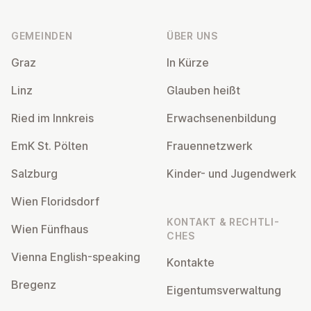
Fußzeile
GEMEINDEN
ÜBER UNS
Graz
In Kürze
Linz
Glauben heißt
Ried im Innkreis
Er­wach­se­nen­bil­dung
EmK St. Pölten
Frau­en­netz­werk
Salzburg
Kinder- und Ju­gend­werk
Wien Flo­rids­dorf
KONTAKT & RECHT­LI­
Wien Fünfhaus
CHES
Vienna English-speaking
Kontakte
Bregenz
Ei­gen­tums­ver­wal­tung