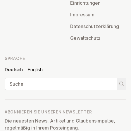
Ein­rich­tun­gen
Impressum
Da­ten­schutz­er­klä­rung
Ge­walt­schutz
SPRACHE
Deutsch
English
Suche
Suche
ABONNIEREN SIE UNSEREN NEWSLETTER
Die neuesten News, Artikel und Glaubensimpulse,
regelmäßig in Ihrem Posteingang.