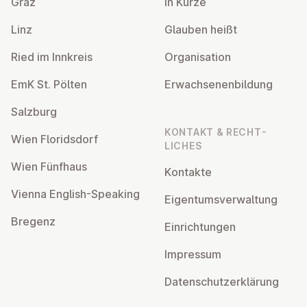
Graz
In Kürze
Linz
Glauben heißt
Ried im Innkreis
Or­gan­isa­tion
EmK St. Pölten
Er­wach­sen­en­bildung
Salzburg
KONTAKT & RECHT­
Wien Flor­idsdorf
LICHES
Wien Fünfhaus
Kontakte
Vienna English-Speaking
Ei­gentums­ver­wal­tung
Bregenz
Ein­rich­tun­gen
Impressum
Datens­chutzerklärung