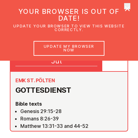
×
UMC Austria
YOUR BROWSER IS OUT OF
Ope
DATE!
UPDATE YOUR BROWSER TO VIEW THIS WEBSITE
CORRECTLY.
30
UPDATE MY BROWSER
NOW
09:30
Jul
EMK ST. PÖLTEN
GOTTES­DI­ENST
Bible texts
Genesis 29:15-28
Romans 8:26-39
Matthew 13:31-33 and 44-52