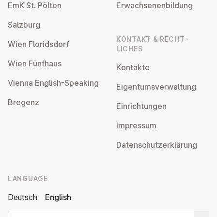
EmK St. Pölten
Er­wach­sen­en­bildung
Salzburg
KONTAKT & RECHT­
Wien Flor­idsdorf
LICHES
Wien Fünfhaus
Kontakte
Vienna English-Speaking
Ei­gentums­ver­wal­tung
Bregenz
Ein­rich­tun­gen
Impressum
Datens­chutzerklärung
LANGUAGE
Deutsch
English
Search