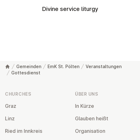
Divine service liturgy
Gemeinden
EmK St. Pölten
Veranstaltungen
Gottesdienst
Footer
CHURCHES
ÜBER UNS
Graz
In Kürze
Linz
Glauben heißt
Ried im Innkreis
Or­gan­isa­tion