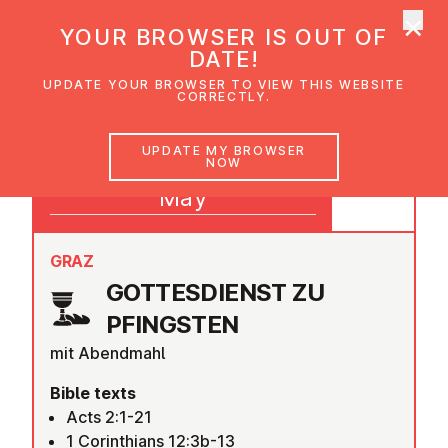
×
UMC Austria
YOUR BROWSER IS OUT OF
Ope
DATE!
UPDATE YOUR BROWSER TO VIEW THIS WEBSITE
CORRECTLY.
24
UPDATE MY BROWSER
NOW
09:30
May
GRAZ
GOTTES­DI­ENST ZU
PFINGSTEN
mit Abendmahl
Bible texts
Acts 2:1-21
1 Corinthians 12:3b-13