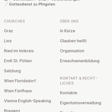
Gottesdienst zu Pfingsten
Footer
CHURCHES
ÜBER UNS
Graz
In Kürze
Linz
Glauben heißt
Ried im Innkreis
Or­gan­isa­tion
EmK St. Pölten
Er­wach­sen­en­bildung
Salzburg
KONTAKT & RECHT­
Wien Flor­idsdorf
LICHES
Wien Fünfhaus
Kontakte
Vienna English-Speaking
Ei­gentums­ver­wal­tung
Bregenz