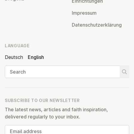
Ein­rich­tun­gen
Impressum
Datens­chutzerklärung
LANGUAGE
Deutsch
English
Search
Start
SUBSCRIBE TO OUR NEWSLETTER
The latest news, articles and faith inspiration,
delivered regularly to your inbox.
Email address